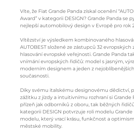
Víte, že Fiat Grande Panda získal ocenění “A
Award” v kategorii DESIGN? Grande Panda se py
nejlepší automobilový design v Evropě pro rok 
Vítězství je výsledkem kombinovaného hlasová
AUTOBEST složené ze zástupců 32 evropských 
hlasování evropské veřejnosti. Grande Panda tak
vnímání evropských řidičů: model s jasným, vý
moderním designem a jeden z nejoblíbenějšíc
současnosti.
Díky svému italskému designovému dědictví,
zážitku z jízdy a intuitivnímu rozhraní si Grande
přízeň jak odborníků z oboru, tak běžných řidič
kategorii DESIGN potvrzuje roli modelu Grande
modelu, který vrací krásu, funkčnost a optimis
městské mobility.