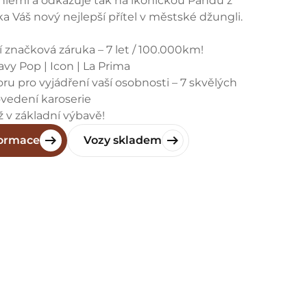
niemi a odkazuje tak na ikonickou Pandu z
tka Váš nový nejlepší přítel v městské džungli.
 značková záruka – 7 let / 100.000km!
avy Pop | Icon | La Prima
ru pro vyjádření vaší osobnosti – 7 skvělých
vedení karoserie
již v základní výbavě!
formace
Vozy skladem