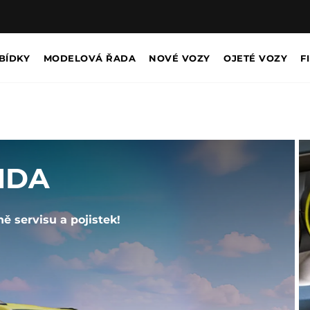
BÍDKY
MODELOVÁ ŘADA
NOVÉ VOZY
OJETÉ VOZY
F
NDA
ě servisu a pojistek!