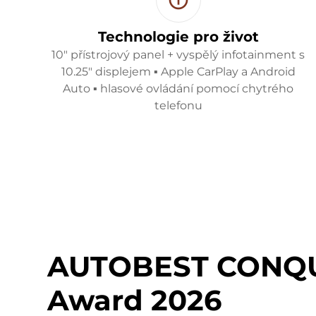
Technologie pro život
10" přístrojový panel + vyspělý infotainment s
10.25" displejem ▪ Apple CarPlay a Android
Auto ▪ hlasové ovládání pomocí chytrého
telefonu
AUTOBEST CONQ
Award 2026