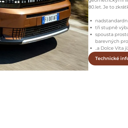
geometrickými li
80.let. Je to zkrá
nadstandardní
tři stupně výb
spousta prosto
barevných pro
..a Dolce Vita 
Technické in