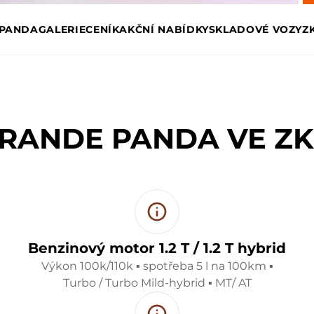
 PANDA
GALERIE
CENÍK
AKČNÍ NABÍDKY
SKLADOVÉ VOZY
Z
GRANDE PANDA VE Z
Benzinový motor 1.2 T / 1.2 T hybrid
Výkon 100k/110k ▪ spotřeba 5 l na 100km ▪
Turbo / Turbo Mild-hybrid ▪ MT/ AT