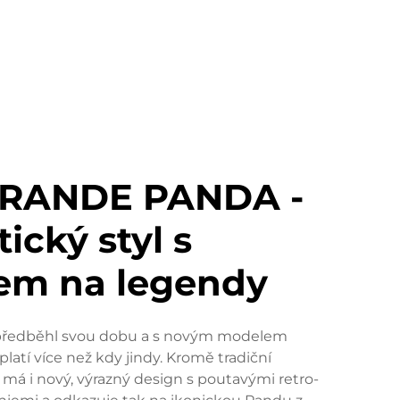
GRANDE PANDA -
tický styl s
em na legendy
 předběhl svou dobu a s novým modelem
latí více než kdy jindy. Kromě tradiční
 má i nový, výrazný design s poutavými retro-