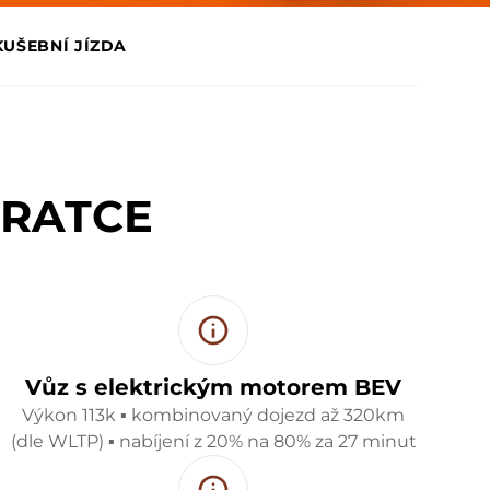
KUŠEBNÍ JÍZDA
KRATCE
Vůz s elektrickým motorem BEV
Výkon 113k ▪ kombinovaný dojezd až 320km
(dle WLTP) ▪ nabíjení z 20% na 80% za 27 minut