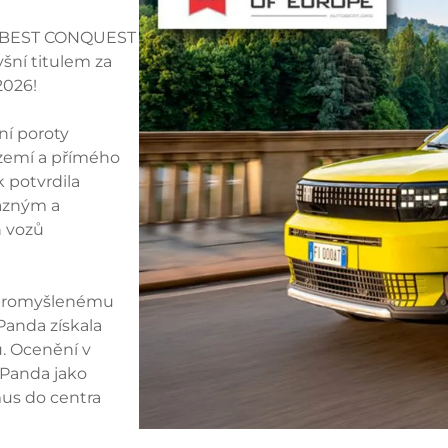
UTOBEST CONQUEST
šní titulem za
2026!
ní poroty
zemí a přímého
 potvrdila
razným a
h vozů
 promyšlenému
 Panda získala
ů. Ocenění v
 Panda jako
mus do centra