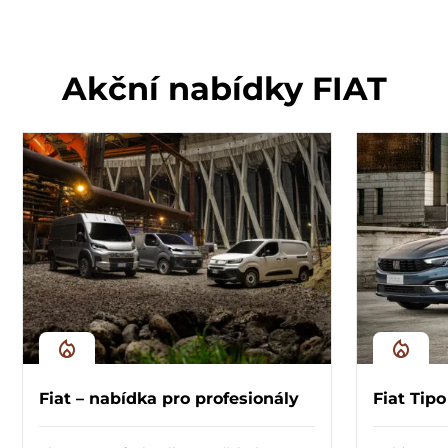
Akční nabídky FIAT
Fiat – nabídka pro profesionály
Fiat Tip