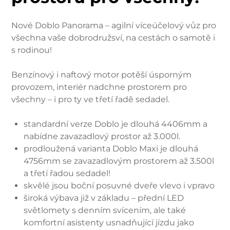
Nové Doblo Panorama – agilní víceúčelový vůz pro
všechna vaše dobrodružsví, na cestách o samotě i
s rodinou!
Benzínový i naftový motor potěší úsporným
provozem, interiér nadchne prostorem pro
všechny – i pro ty ve třetí řadě sedadel.
standardní verze Doblo je dlouhá 4406mm a
nabídne zavazadlový prostor až 3.000l.
prodloužená varianta Doblo Maxi je dlouhá
4756mm se zavazadlovým prostorem až 3.500l
a třetí řadou sedadel!
skvělé jsou boční posuvné dveře vlevo i vpravo
široká výbava již v základu – přední LED
světlomety s denním svícením, ale také
komfortní asistenty usnadňující jízdu jako