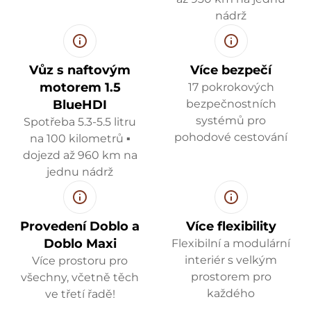
nádrž
Vůz s naftovým
Více bezpečí
motorem 1.5
17 pokrokových
BlueHDI
bezpečnostních
systémů pro
Spotřeba 5.3-5.5 litru
pohodové cestování
na 100 kilometrů ▪
dojezd až 960 km na
jednu nádrž
Provedení Doblo a
Více flexibility
Doblo Maxi
Flexibilní a modulární
interiér s velkým
Více prostoru pro
prostorem pro
všechny, včetně těch
každého
ve třetí řadě!