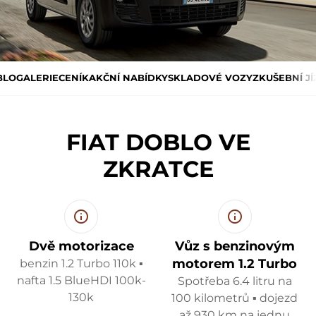
BLO
GALERIE
CENÍK
AKČNÍ NABÍDKY
SKLADOVÉ VOZY
ZKUŠEBNÍ J
FIAT DOBLO VE
ZKRATCE
Dvě motorizace
Vůz s benzinovým
motorem 1.2 Turbo
benzin 1.2 Turbo 110k ▪
nafta 1.5 BlueHDI 100k-
Spotřeba 6.4 litru na
130k
100 kilometrů ▪ dojezd
až 930 km na jednu