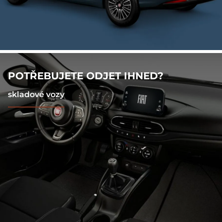
POTŘEBUJETE ODJET IHNED?
skladové vozy