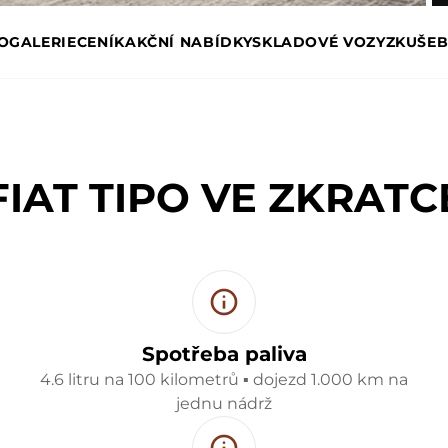
PO
GALERIE
CENÍK
AKČNÍ NABÍDKY
SKLADOVÉ VOZY
ZKUŠEB
FIAT TIPO VE ZKRATC
Spotřeba paliva
4.6 litru na 100 kilometrů ▪ dojezd 1.000 km na
jednu nádrž