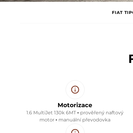
FIAT TI
Motorizace
1.6 MultiJet 130k 6MT ▪ prověřený naftový
motor ▪ manuální převodovka