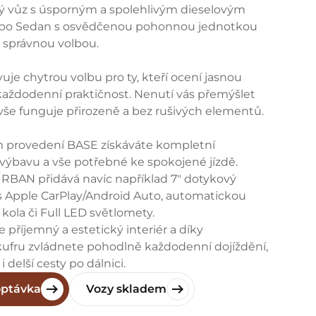
 vůz s úsporným a spolehlivým dieselovým
ipo Sedan s osvědčenou pohonnou jednotkou
ou správnou volbou.
vuje chytrou volbu pro ty, kteří ocení jasnou
 každodenní praktičnost. Nenutí vás přemýšlet
vše funguje přirozeně a bez rušivých elementů.
ím provedení BASE získáváte kompletní
výbavu a vše potřebné ke spokojené jízdě.
URBAN přidává navíc například 7″ dotykový
s Apple CarPlay/Android Auto, automatickou
″ kola či Full LED světlomety.
te příjemný a estetický interiér a díky
ufru zvládnete pohodlně každodenní dojíždění,
i delší cesty po dálnici.
optávka
Vozy skladem