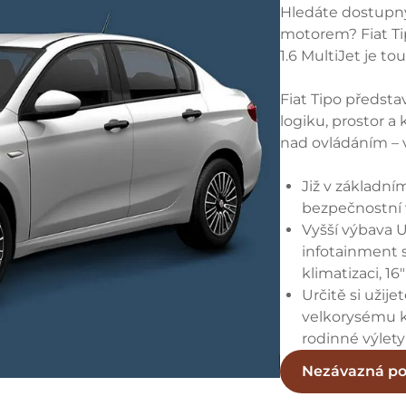
Hledáte dostupný
motorem? Fiat T
1.6 MultiJet je t
Fiat Tipo předsta
logiku, prostor a
nad ovládáním – 
Již v základn
bezpečnostní 
Vyšší výbava 
infotainment 
klimatizaci, 16
Určitě si užije
velkorysému k
rodinné výlety 
Nezávazná p