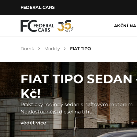
FEDERAL CARS
AKČNÍ NA
Domů
Modely
FIAT TIPO
FIAT TIPO SEDAN -
Kč!
Praktický rodinný sedan s naftovým motorem
Nejdostupnější diesel na trhu
vědět více