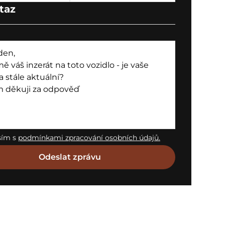
taz
sím s
podmínkami zpracování osobních údajů.