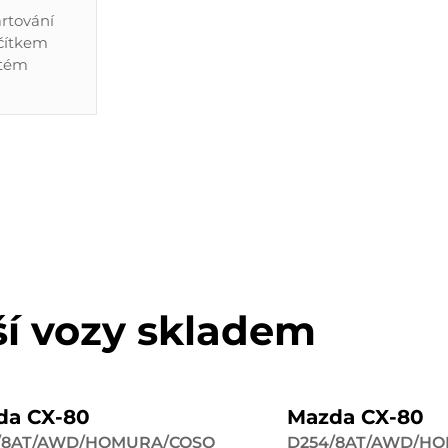
artování
ačítkem
stém
ší vozy skladem
da CX-80
Mazda CX-80
/8AT/AWD/HOMURA/COSO
D254/8AT/AWD/H