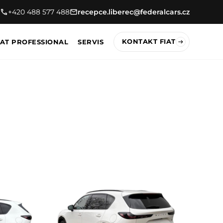
+420 488 577 488
recepce.liberec@federalcars.cz
KONTAKT FIAT
IAT PROFESSIONAL
SERVIS