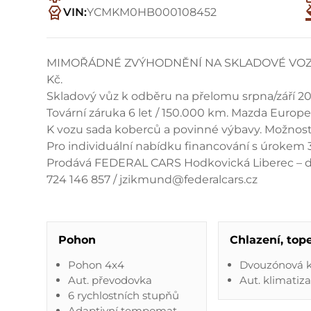
VIN:
YCMKM0HB000108452
MIMOŘÁDNÉ ZVÝHODNĚNÍ NA SKLADOVÉ VOZY. S
Kč.
Skladový vůz k odběru na přelomu srpna/září 20
Tovární záruka 6 let / 150.000 km. Mazda Europe
K vozu sada koberců a povinné výbavy. Možnost 
Pro individuální nabídku financování s úrokem 
Prodává FEDERAL CARS Hodkovická Liberec – 
724 146 857 / jzikmund@federalcars.cz
Pohon
Chlazení, top
Pohon 4x4
Dvouzónová k
Aut. převodovka
Aut. klimatiz
6 rychlostních stupňů
Adaptivní tempomat