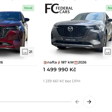
Nové
No
21
26
nafta
187 kW
2026
1 499 990 Kč
1 239 661 Kč bez DPH