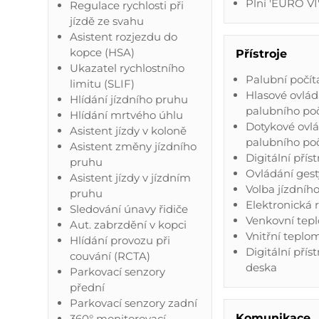
Plní 'EURO VI
Regulace rychlosti při
jízdě ze svahu
Asistent rozjezdu do
kopce (HSA)
Přístroje
Ukazatel rychlostního
Palubní počít
limitu (SLIF)
Hlasové ovlád
Hlídání jízdního pruhu
palubního po
Hlídání mrtvého úhlu
Dotykové ovl
Asistent jízdy v koloně
palubního po
Asistent změny jízdního
Digitální příst
pruhu
Ovládání gest
Asistent jízdy v jízdním
Volba jízdníh
pruhu
Elektronická 
Sledování únavy řidiče
Venkovní tep
Aut. zabrzdění v kopci
Vnitřní teplo
Hlídání provozu při
Digitální přís
couvání (RCTA)
deska
Parkovací senzory
přední
Parkovací senzory zadní
Komunikace
360° monitorovací