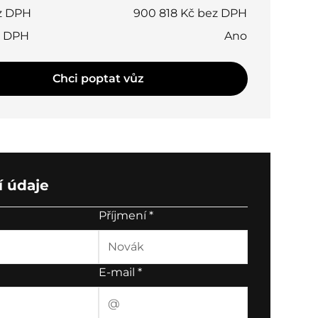
z DPH
900 818 Kč bez DPH
t DPH
Ano
Chci poptat vůz
 údaje
Příjmení
*
E-mail
*