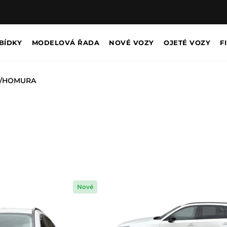
BÍDKY
MODELOVÁ ŘADA
NOVÉ VOZY
OJETÉ VOZY
F
D/HOMURA
Nové