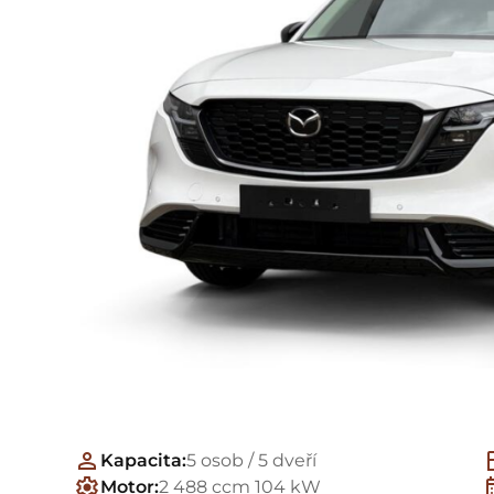
Kapacita:
5 osob / 5 dveří
Motor:
2 488 ccm 104 kW