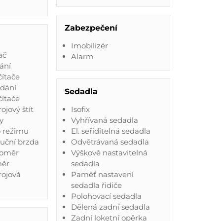
'
Zabezpečení
Imobilizér
ač
Alarm
ání
čítače
ádání
Sedadla
čítače
rojový štít
Isofix
y
Vyhřívaná sedadla
o režimu
El. seřiditelná sedadla
ruční brzda
Odvětrávaná sedadla
loměr
Výškově nastavitelná
měr
sedadla
trojová
Paměť nastavení
sedadla řidiče
Polohovací sedadla
Dělená zadní sedadla
Zadní loketní opěrka