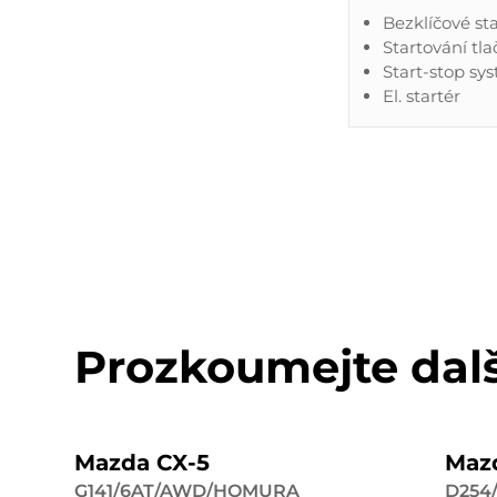
Bezklíčové st
Startování tl
Start-stop sy
El. startér
Prozkoumejte dal
Mazda CX-5
Maz
G141/6AT/AWD/HOMURA
D254