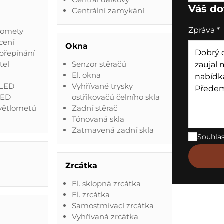
Váš do
Centrální zamykání
Zpráva
*
lomety
cení
Okna
přepínání
tel
Senzor stěračů
El. okna
 LED
Vyhřívané trysky
LED
ostřikovačů čelního skla
světlometů
Zadní stěrač
Tónovaná skla
Zatmavená zadní skla
Souhla
Zrcátka
El. sklopná zrcátka
El. zrcátka
Samostmívací zrcátka
Vyhřívaná zrcátka