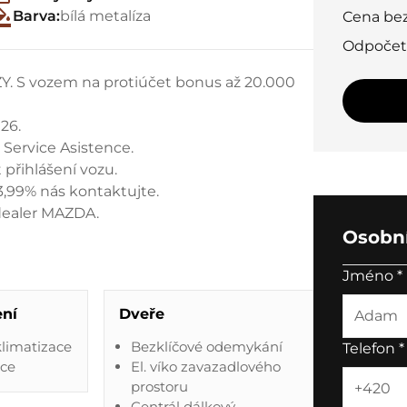
Barva:
bílá metalíza
Cena be
Odpoče
 vozem na protiúčet bonus až 20.000
26.
 Service Asistence.
přihlášení vozu.
3,99% nás kontaktujte.
dealer MAZDA.
Osobní
Jméno
*
ení
Dveře
limatizace
Bezklíčové odemykání
Telefon
*
ace
El. víko zavazadlového
prostoru
Centrál dálkový