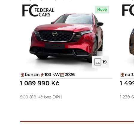
Nové
19
benzin
103 kW
2026
naf
1 089 990 Kč
1 49
900 818 Kč bez DPH
1 239 