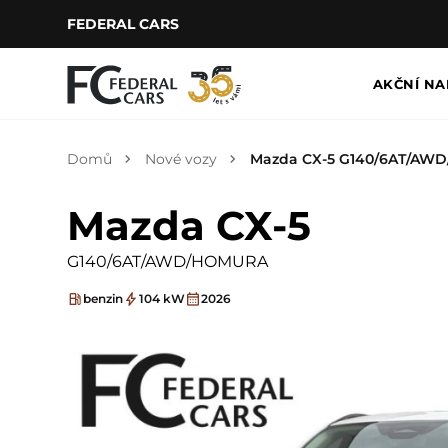
FEDERAL CARS
AKČNÍ NA
Domů
Nové vozy
Mazda CX-5 G140/6AT/AW
Mazda CX-5
G140/6AT/AWD/HOMURA
benzin
104 kW
2026