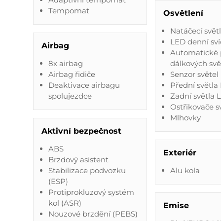
Tempomat
Osvětlení
Natáčecí svět
LED denní sví
Airbag
Automatické 
8x airbag
dálkových svě
Airbag řidiče
Senzor světel
Deaktivace airbagu
Přední světla
spolujezdce
Zadní světla 
Ostřikovače 
Mlhovky
Aktivní bezpečnost
ABS
Exteriér
Brzdový asistent
Stabilizace podvozku
Alu kola
(ESP)
Protiprokluzový systém
kol (ASR)
Emise
Nouzové brzdění (PEBS)