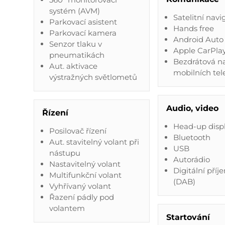
systém (AVM)
Satelitní navi
Parkovací asistent
Hands free
Parkovací kamera
Android Auto
Senzor tlaku v
Apple CarPla
pneumatikách
Bezdrátová n
Aut. aktivace
mobilních tel
výstražných světlometů
Audio, video
Řízení
Head-up disp
Posilovač řízení
Bluetooth
Aut. stavitelný volant při
USB
nástupu
Autorádio
Nastavitelný volant
Digitální příj
Multifunkční volant
(DAB)
Vyhřívaný volant
Řazení pádly pod
volantem
Startování