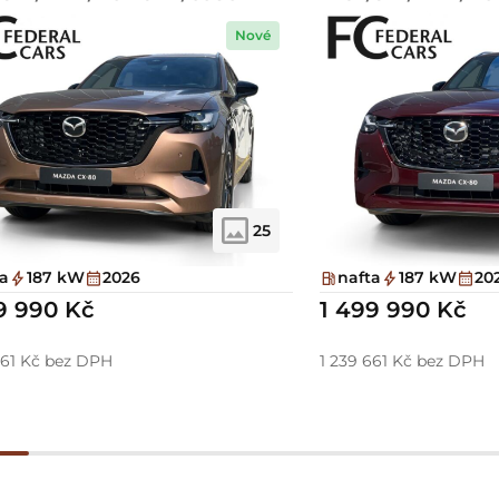
Nové
25
ta
187 kW
2026
nafta
187 kW
20
9 990 Kč
1 499 990 Kč
661 Kč bez DPH
1 239 661 Kč bez DPH