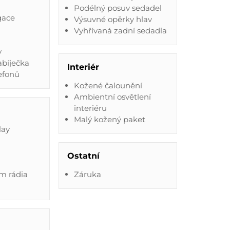
Podélný posuv sedadel
gace
Výsuvné opěrky hlav
Vyhřívaná zadní sedadla
y
abíječka
Interiér
efonů
Kožené čalounění
Ambientní osvětlení
interiéru
Malý kožený paket
lay
Ostatní
em rádia
Záruka