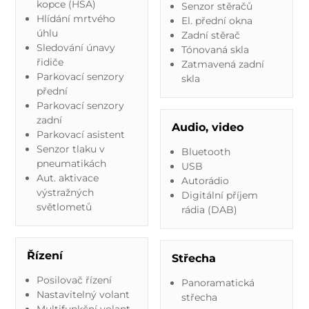
kopce (HSA)
Senzor stěračů
Hlídání mrtvého
El. přední okna
úhlu
Zadní stěrač
Sledování únavy
Tónovaná skla
řidiče
Zatmavená zadní
Parkovací senzory
skla
přední
Parkovací senzory
zadní
Audio, video
Parkovací asistent
Senzor tlaku v
Bluetooth
pneumatikách
USB
Aut. aktivace
Autorádio
výstražných
Digitální příjem
světlometů
rádia (DAB)
Řízení
Střecha
Posilovač řízení
Panoramatická
Nastavitelný volant
střecha
Multifunkční volant