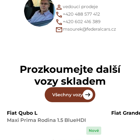
vedoucí prodeje
+420 488 577 412
+420 602 416 389
msourek@federalcars.cz
Prozkoumejte další
vozy skladem
Všechny vozy
Fiat Qubo L
Fiat Gran
Maxi Prima Rodina 1.5 BlueHDI
Nové