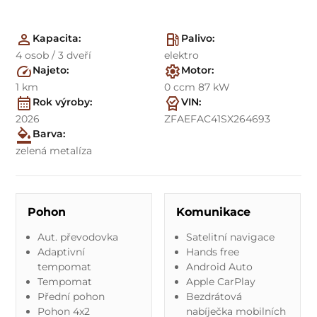
Kapacita:
Palivo:
4 osob / 3 dveří
elektro
Najeto:
Motor:
1 km
0 ccm 87 kW
Rok výroby:
VIN:
2026
ZFAEFAC41SX264693
Barva:
zelená metalíza
Pohon
Komunikace
Aut. převodovka
Satelitní navigace
Adaptivní
Hands free
tempomat
Android Auto
Tempomat
Apple CarPlay
Přední pohon
Bezdrátová
Pohon 4x2
nabíječka mobilních