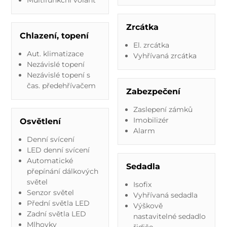
Zrcátka
Chlazení, topení
El. zrcátka
Aut. klimatizace
Vyhřívaná zrcátka
Nezávislé topení
Nezávislé topení s
čas. předehřívačem
Zabezpečení
Zaslepení zámků
Imobilizér
Osvětlení
Alarm
Denní svícení
LED denní svícení
Automatické
Sedadla
přepínání dálkových
světel
Isofix
Senzor světel
Vyhřívaná sedadla
Přední světla LED
Výškově
Zadní světla LED
nastavitelné sedadlo
Mlhovky
řidiče