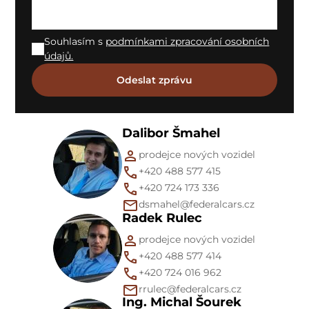
Souhlasím s
podmínkami zpracování osobních
údajů.
Dalibor Šmahel
prodejce nových vozidel
+420 488 577 415
+420 724 173 336
dsmahel@federalcars.cz
Radek Rulec
prodejce nových vozidel
+420 488 577 414
+420 724 016 962
rrulec@federalcars.cz
Ing. Michal Šourek