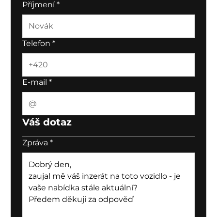
Příjmení
*
Telefon
*
E-mail
*
Váš dotaz
Zpráva
*