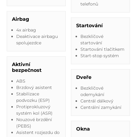
telefonů
Airbag
Startování
4x airbag
Deaktivace airbagu
Bezklíčové
spolujezdce
startování
Startování tlačítkem
Start-stop systém
Aktivní
bezpečnost
Dveře
ABS
Brzdový asistent
Bezklíčové
Stabilizace
odemykání
podvozku (ESP)
Centrál dálkový
Protiprokluzový
Centrální zamykání
systém kol (ASR)
Nouzové brzdění
(PEBS)
Okna
Asistent rozjezdu do