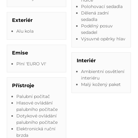
Polohovací sedadla
Dělená zadní
sedadla
Exteriér
Podélný posuv
Alu kola
sedadel
Výsuvné opěrky hlav
Emise
Interiér
Plní 'EURO VI'
Ambientní osvětlení
interiéru
Malý kožený paket
Přístroje
Palubní počítač
Hlasové ovládání
palubního počítače
Dotykové ovládání
palubního počítače
Elektronická ruční
brzda