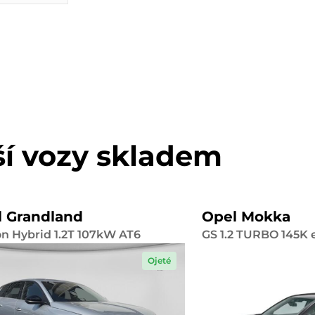
ší vozy skladem
l Grandland
Opel Mokka
on Hybrid 1.2T 107kW AT6
GS 1.2 TURBO 145K
Ojeté