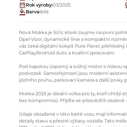
Rok výroby:
03/2025
Barva:
bílá
Nová Mokka je SUV, které zaujme na první poh
Opel Vizor, dynamické linie a kompaktní rozměry 
vás čeká digitální kokpit Pure Panel, přehledný
CarPlay/Android Auto a kvalitní zpracování.
Pod kapotou úsporný a svižný motor s nízkou sp
podvozek. Samozřejmostí jsou moderní asistenč
jízdního pruhu, parkovací kamera a další prvky 
Mokka 2025 je ideální volba pro ty, kteří chtějí
bez kompromisů. Přijďte se přesvědčit osobně –
Údaje obsažené v této kartě vozu mají informat
detaily stavu a přesné výbavy vozidla. Tato ind