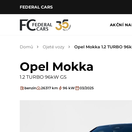
FEDERAL CARS
AKČNÍ NA
Domů
Ojeté vozy
Opel Mokka 1.2 TURBO 96
Opel Mokka
1.2 TURBO 96kW GS
benzin
26317 km
96 kW
03/2025