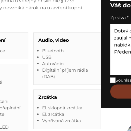
edná o veřejný příslib dle § 1733
Váš do
y nevzniká nárok na uzavření kupní
Zpráva
*
ení
Audio, video
ace
Bluetooth
USB
Autorádio
Digitální příjem rádia
(DAB)
Souhla
é
Zrcátka
cení
přepínání
El. sklopná zrcátka
tel
El. zrcátka
Vyhřívaná zrcátka
 LED