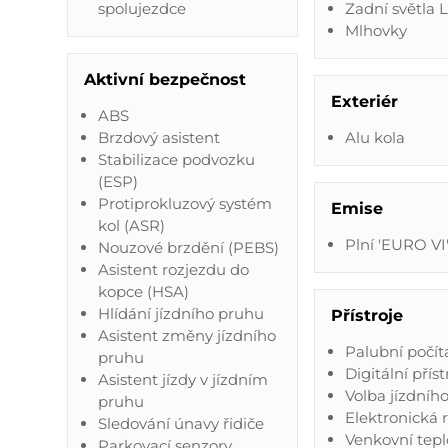
spolujezdce
Zadní světla 
Mlhovky
Aktivní bezpečnost
Exteriér
ABS
Brzdový asistent
Alu kola
Stabilizace podvozku
(ESP)
Protiprokluzový systém
Emise
kol (ASR)
Plní 'EURO VI
Nouzové brzdění (PEBS)
Asistent rozjezdu do
kopce (HSA)
Hlídání jízdního pruhu
Přístroje
Asistent změny jízdního
Palubní počít
pruhu
Digitální příst
Asistent jízdy v jízdním
Volba jízdníh
pruhu
Elektronická 
Sledování únavy řidiče
Venkovní tep
Parkovací senzory