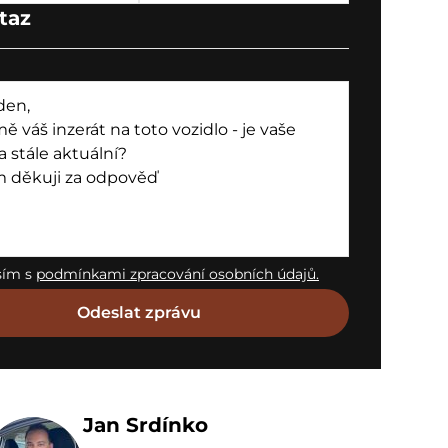
taz
sím s
podmínkami zpracování osobních údajů.
Jan Srdínko