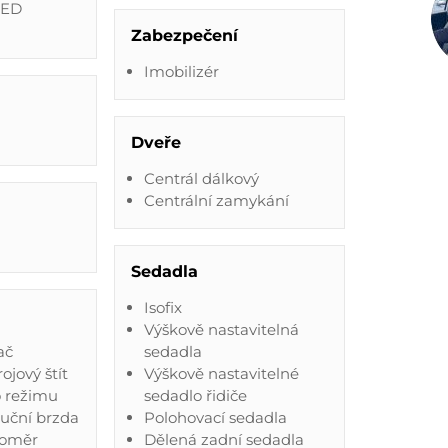
LED
Zabezpečení
Imobilizér
Dveře
Centrál dálkový
Centrální zamykání
'
Sedadla
Isofix
Výškově nastavitelná
ač
sedadla
rojový štít
Výškově nastavitelné
o režimu
sedadlo řidiče
ruční brzda
Polohovací sedadla
loměr
Dělená zadní sedadla