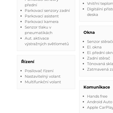
Vnitřní teplo
přední
Digitální přís
Parkovací senzory zadní
deska
Parkovací asistent
Parkovací kamera
Senzor tlaku v
Okna
pneumatikách
Aut. aktivace
Senzor stěrač
výstražných světlometů
El. okna
El. přední ok
Zadní stěrač
Řízení
Tónovaná skl
Zatmavená za
Posilovač řízení
Nastavitelný volant
Multifunkční volant
Komunikace
Hands free
Android Auto
Apple CarPla