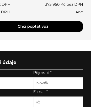
z DPH
375 950 Kč bez DPH
t DPH
Ano
Chci poptat vůz
 údaje
Příjmení
*
E-mail
*