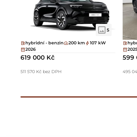
5
hybridní - benzin
200 km
107 kW
hybr
2026
202
619 000 Kč
599 
511 570 Kč bez DPH
495 04