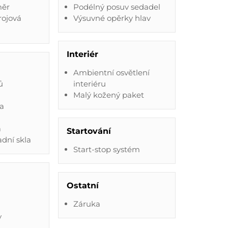
měr
Podélný posuv sedadel
trojová
Výsuvné opěrky hlav
Interiér
Ambientní osvětlení
ů
interiéru
Malý kožený paket
na
a
Startování
dní skla
Start-stop systém
Ostatní
Záruka
y