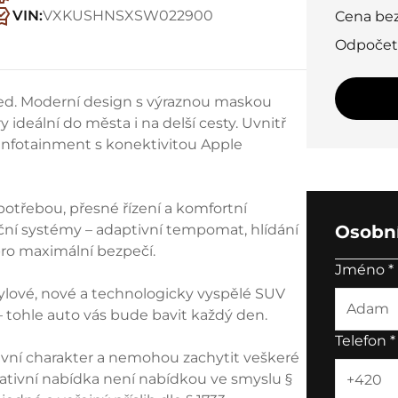
VIN:
VXKUSHNSXSW022900
Cena be
Odpoče
led. Moderní design s výraznou maskou
ideální do města i na delší cesty. Uvnitř
 infotainment s konektivitou Apple
otřebou, přesné řízení a komfortní
ní systémy – adaptivní tempomat, hlídání
Osobní
pro maximální bezpečí.
Jméno
*
 stylové, nové a technologicky vyspělé SUV
 tohle auto vás bude bavit každý den.
Telefon
*
ivní charakter a nemohou zachytit veškeré
ikativní nabídka není nabídkou ve smyslu §