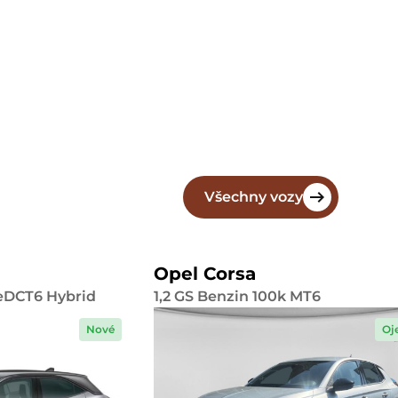
Všechny vozy
Opel Corsa
 eDCT6 Hybrid
1,2 GS Benzin 100k MT6
Nové
Oj