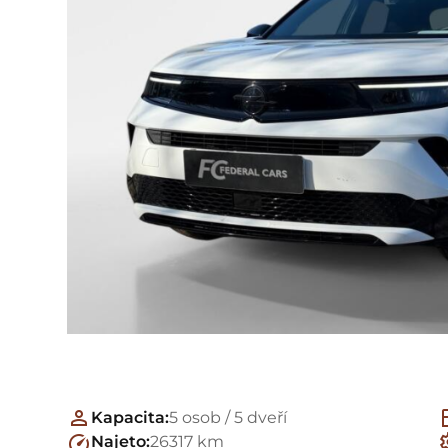
Kapacita:
5 osob / 5 dveří
Najeto:
26317 km