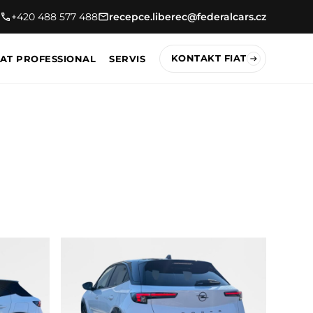
+420 488 577 488
recepce.liberec@federalcars.cz
KONTAKT FIAT
IAT PROFESSIONAL
SERVIS