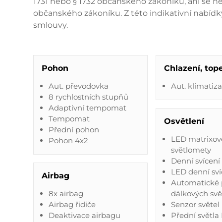
1731 nebo § 1732 občanského zákoníku, ani se nej
občanského zákoníku. Z této indikativní nabídk
smlouvy.
Pohon
Chlazení, top
Aut. převodovka
Aut. klimatiz
8 rychlostních stupňů
Adaptivní tempomat
Tempomat
Osvětlení
Přední pohon
LED matrixov
Pohon 4x2
světlomety
Denní svícení
LED denní sví
Airbag
Automatické 
8x airbag
dálkových svě
Airbag řidiče
Senzor světel
Deaktivace airbagu
Přední světla