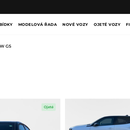
BÍDKY
MODELOVÁ ŘADA
NOVÉ VOZY
OJETÉ VOZY
F
kW GS
Ojeté