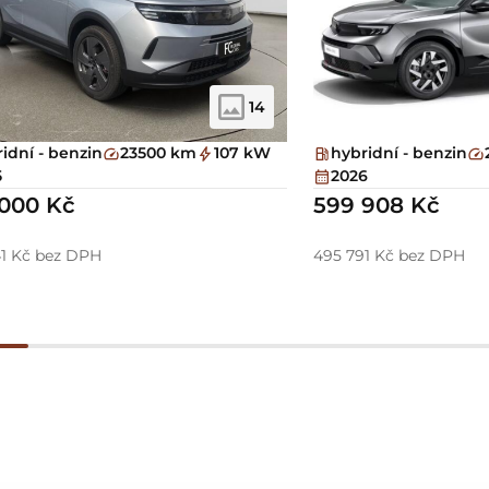
14
idní - benzin
23500 km
107 kW
hybridní - benzin
5
2026
000 Kč
599 908 Kč
1 Kč bez DPH
495 791 Kč bez DPH