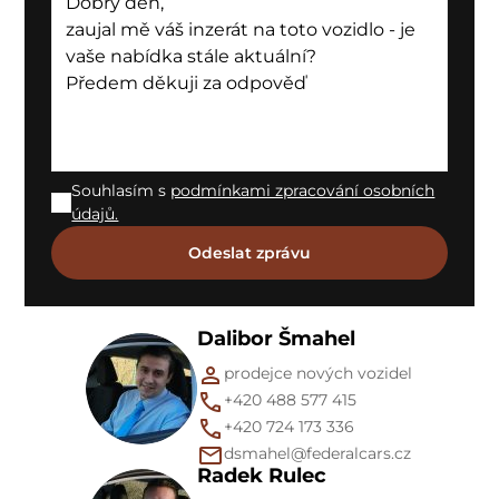
Souhlasím s
podmínkami zpracování osobních
údajů.
Dalibor Šmahel
prodejce nových vozidel
+420 488 577 415
+420 724 173 336
dsmahel@federalcars.cz
Radek Rulec