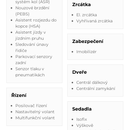
systém kol (ASR)
Zrcátka
Nouzové brzdění
(PEBS)
El. zrcátka
Asistent rozjezdu do
Vyhřívaná zrcátka
kopce (HSA)
Asistent jízdy v
jízdním pruhu
Zabezpečení
Sledování únavy
řidiče
Imobilizér
Parkovací senzory
zadní
Senzor tlaku v
Dveře
pneumatikách
Centrál dálkový
Centrální zamykání
Řízení
Posilovač řízení
Sedadla
Nastavitelný volant
Multifunkční volant
Isofix
Výškově