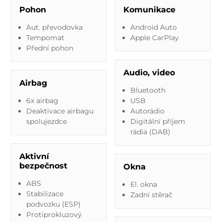
Pohon
Komunikace
Aut. převodovka
Android Auto
Tempomat
Apple CarPlay
Přední pohon
Audio, video
Airbag
Bluetooth
6x airbag
USB
Deaktivace airbagu
Autorádio
spolujezdce
Digitální příjem
rádia (DAB)
Aktivní
bezpečnost
Okna
ABS
El. okna
Stabilizace
Zadní stěrač
podvozku (ESP)
Protiprokluzový