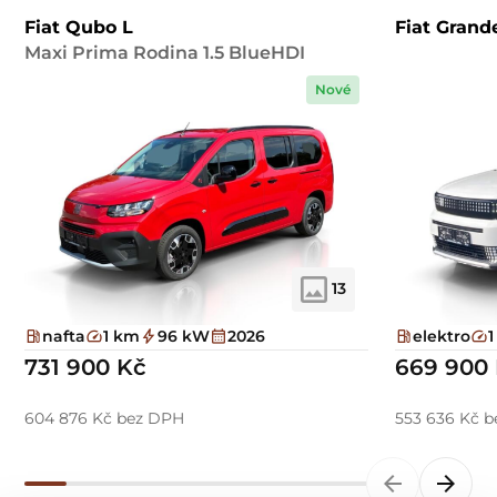
Fiat Qubo L
Fiat Gran
Maxi Prima Rodina 1.5 BlueHDI
Nové
13
nafta
1 km
96 kW
2026
elektro
731 900 Kč
669 900
604 876 Kč bez DPH
553 636 Kč 