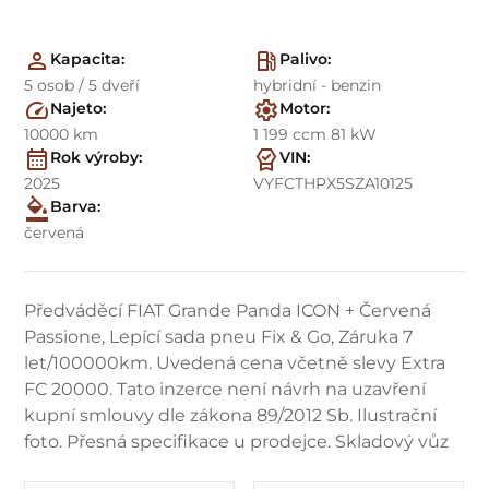
Kapacita:
Palivo:
5 osob / 5 dveří
hybridní - benzin
Najeto:
Motor:
10000 km
1 199 ccm 81 kW
Rok výroby:
VIN:
2025
VYFCTHPX5SZA10125
Barva:
červená
Předváděcí FIAT Grande Panda ICON + Červená
Passione, Lepící sada pneu Fix & Go, Záruka 7
let/100000km. Uvedená cena včetně slevy Extra
FC 20000. Tato inzerce není návrh na uzavření
kupní smlouvy dle zákona 89/2012 Sb. Ilustrační
foto. Přesná specifikace u prodejce. Skladový vůz