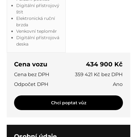
Digitální přístrojový
štít
Elektronická ruční
brzda
Venkovní teploměr
Digitální přístrojová
deska
Cena vozu
434 900 Kč
Cena bez DPH
359 421 Kč bez DPH
Odpočet DPH
Ano
Chci poptat vůz
Osobní údaje