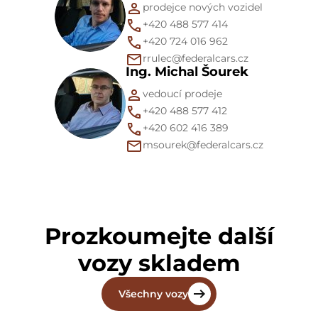
prodejce nových vozidel
+420 488 577 414
+420 724 016 962
rrulec@federalcars.cz
Ing. Michal Šourek
vedoucí prodeje
+420 488 577 412
+420 602 416 389
msourek@federalcars.cz
Prozkoumejte další
vozy skladem
Všechny vozy