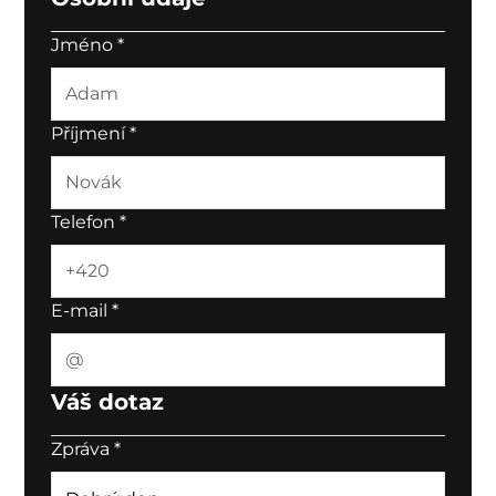
Jméno
*
Příjmení
*
Telefon
*
E-mail
*
Váš dotaz
Zpráva
*