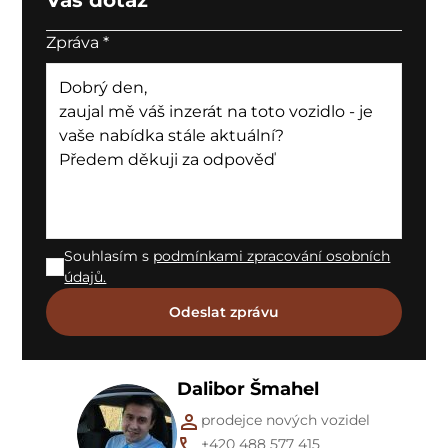
Zpráva
*
Souhlasím s
podmínkami zpracování osobních
údajů.
Dalibor Šmahel
prodejce nových vozidel
+420 488 577 415