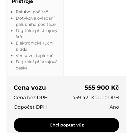
Přístroje
Palubní počítač
Dotykové ovládání
palubního počítače
Digitální přístrojový
štít
Elektronická ruční
brzda
Venkovní teploměr
Digitální přístrojová
deska
Cena vozu
555 900 Kč
Cena bez DPH
459 421 Kč bez DPH
Odpočet DPH
Ano
Chci poptat vůz