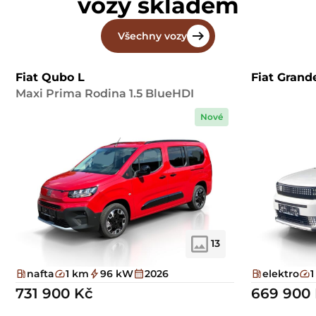
vozy skladem
Všechny vozy
Fiat Qubo L
Fiat Gran
Maxi Prima Rodina 1.5 BlueHDI
Nové
13
nafta
1 km
96 kW
2026
elektro
731 900 Kč
669 900