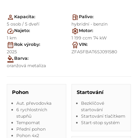
Kapacita:
Palivo:
5 osob / 5 dveří
hybridní - benzin
Najeto:
Motor:
1 km
1 199 ccm 74 kW
Rok výroby:
VIN:
2025
ZFA5FBAT6SJ091580
Barva:
oranžová metalíza
Pohon
Startování
Aut. převodovka
Bezklíčové
6 rychlostních
startování
stupňů
Startování tlačítkem
Tempomat
Start-stop systém
Přední pohon
Pohon 4x2