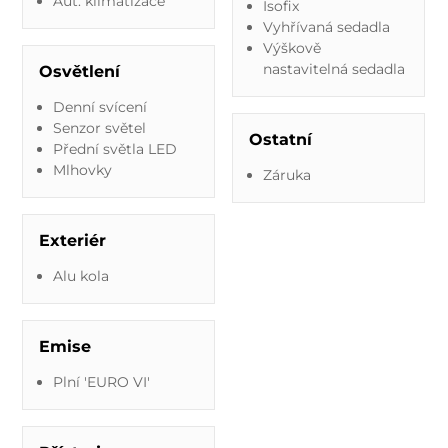
Aut. klimatizace
Isofix
Vyhřívaná sedadla
Výškově
nastavitelná sedadla
Osvětlení
Denní svícení
Senzor světel
Ostatní
Přední světla LED
Mlhovky
Záruka
Exteriér
Alu kola
Emise
Plní 'EURO VI'