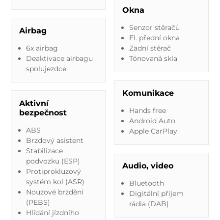
Okna
Senzor stěračů
Airbag
El. přední okna
6x airbag
Zadní stěrač
Deaktivace airbagu
Tónovaná skla
spolujezdce
Komunikace
Aktivní
Hands free
bezpečnost
Android Auto
ABS
Apple CarPlay
Brzdový asistent
Stabilizace
podvozku (ESP)
Audio, video
Protiprokluzový
systém kol (ASR)
Bluetooth
Nouzové brzdění
Digitální příjem
(PEBS)
rádia (DAB)
Hlídání jízdního