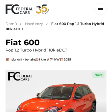
Domů
Nové vozy
Fiat 600 Pop 1.2 Turbo Hybrid
110k eDCT
Fiat 600
Pop 1.2 Turbo Hybrid 110k eDCT
hybridní - benzin
1 km
74 kW
2025
Nové