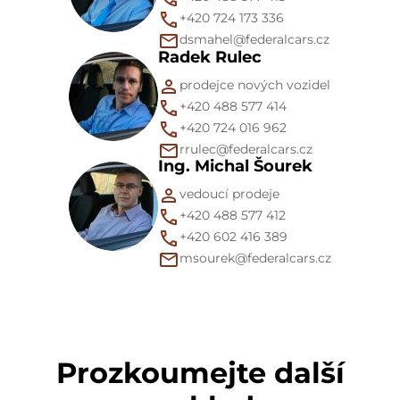
+420 724 173 336
dsmahel@federalcars.cz
Radek Rulec
prodejce nových vozidel
+420 488 577 414
+420 724 016 962
rrulec@federalcars.cz
Ing. Michal Šourek
vedoucí prodeje
+420 488 577 412
+420 602 416 389
msourek@federalcars.cz
Prozkoumejte další