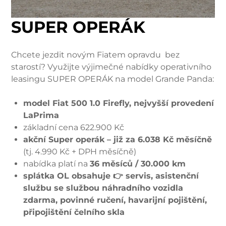
SUPER OPERÁK
Chcete jezdit novým Fiatem opravdu bez
starostí? Využijte výjimečné nabídky operativního
leasingu SUPER OPERÁK na model Grande Panda:
model Fiat 500 1.0 Firefly, nejvyšší provedení
LaPrima
základní cena 622.900 Kč
akční Super operák – již za 6.038 Kč měsíčně
(tj. 4.990 Kč + DPH měsíčně)
nabídka platí na
36 měsíců / 30.000 km
splátka OL obsahuje 👉 servis, asistenční
službu se službou náhradního vozidla
zdarma, povinné ručení, havarijní pojištění,
připojištění čelního skla