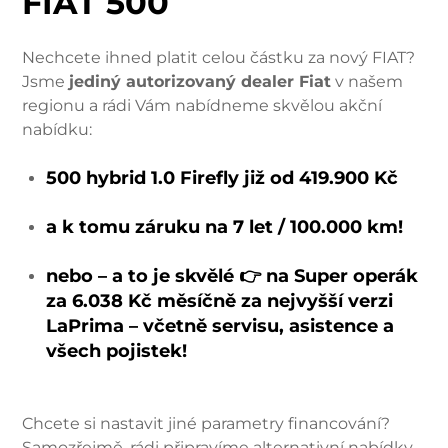
FIAT 500
Nechcete ihned platit celou částku za nový FIAT?
Jsme
jediný autorizovaný dealer Fiat
v našem
regionu a rádi Vám nabídneme skvělou akční
nabídku:
500 hybrid 1.0 Firefly již od 419.900 Kč
a k tomu záruku na 7 let / 100.000 km!
nebo – a to je skvělé 👉 na Super operák
za 6.038 Kč měsíčně za nejvyšší verzi
LaPrima – včetně servisu, asistence a
všech pojistek!
Chcete si nastavit jiné parametry financování?
Samozřejmě, rádi připravíme alternativní nabídky –