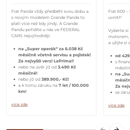
Fiat Panda vždy předběhl svou dobu a
Fiat 600 –
s novým modelem Grande Panda to
uvnitř!
platí více než kdy jindy. A Grande
Pandu pořídíte u nás ve FEDERAL
Vyberte si
CARS nejvýhodněji:
motorem, 
a užijte si
na „Super operák“ za 6.038 Kč
měsíčně včetně servisu a pojistek!
od 429
Za nejvyšší verzi LaPrima!!
s finan
nebo na úvěr již od
3.490 Kč
měsíčn
měsíčně!
na „Su
nebo již od
389.900,- Kč!
měsíčn
a k tomu záruku na
7 let / 100.000
Za nejv
km!
se zár
více zde
více zde