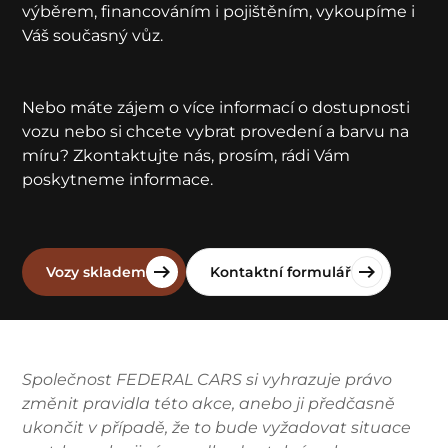
výběrem, financováním i pojištěním, vykoupíme i
Váš současný vůz.
Nebo máte zájem o více informací o dostupnosti
vozu nebo si chcete vybrat provedení a barvu na
míru? Zkontaktujte nás, prosím, rádi Vám
poskytneme informace.
Vozy skladem
Kontaktní formulář
Společnost FEDERAL CARS si vyhrazuje právo
změnit pravidla této akce, anebo ji předčasně
ukončit v případě, že to bude vyžadovat situace