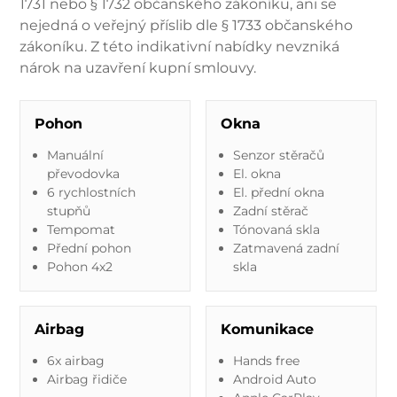
1731 nebo § 1732 občanského zákoníku, ani se
nejedná o veřejný příslib dle § 1733 občanského
zákoníku. Z této indikativní nabídky nevzniká
nárok na uzavření kupní smlouvy.
Pohon
Okna
Manuální
Senzor stěračů
převodovka
El. okna
6 rychlostních
El. přední okna
stupňů
Zadní stěrač
Tempomat
Tónovaná skla
Přední pohon
Zatmavená zadní
Pohon 4x2
skla
Airbag
Komunikace
6x airbag
Hands free
Airbag řidiče
Android Auto