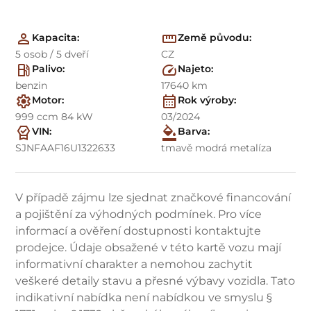
Kapacita:
Země původu:
5 osob / 5 dveří
CZ
Palivo:
Najeto:
benzin
17640 km
Motor:
Rok výroby:
999 ccm 84 kW
03/2024
VIN:
Barva:
SJNFAAF16U1322633
tmavě modrá metalíza
V případě zájmu lze sjednat značkové financování
a pojištění za výhodných podmínek. Pro více
informací a ověření dostupnosti kontaktujte
prodejce. Údaje obsažené v této kartě vozu mají
informativní charakter a nemohou zachytit
veškeré detaily stavu a přesné výbavy vozidla. Tato
indikativní nabídka není nabídkou ve smyslu §