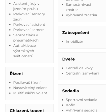
Asistent jízdy v
Samostmívací
jízdním pruhu
zrcátka
Parkovací senzory
Vyhřívaná zrcátka
zadní
Parkovací asistent
Parkovací kamera
Zabezpečení
Senzor tlaku v
pneumatikách
Imobilizér
Aut. aktivace
výstražných
světlometů
Dveře
Centrál dálkový
Centrální zamykání
Řízení
Posilovač řízení
Nastavitelný volant
Sedadla
Multifunkční volant
Sportovní sedadla
Isofix
Vyhřívaná sedadla
Chlazení, topení