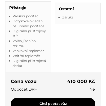
Přístroje
Ostatní
Palubní počítač
Záruka
Dotykové ovládání
palubního počítače
Digitální přístrojový
štít
Volba jízdního
režimu
Venkovní teploměr
Vnitřní teploměr
Digitální přístrojová
deska
Cena vozu
410 000 Kč
Odpočet DPH
Ne
Chci poptat vůz