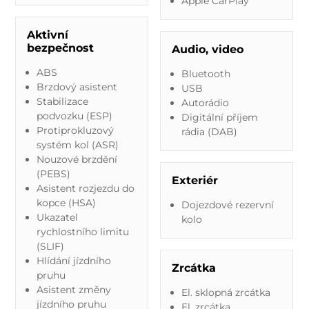
Apple CarPlay
Aktivní
bezpečnost
Audio, video
ABS
Bluetooth
Brzdový asistent
USB
Stabilizace
Autorádio
podvozku (ESP)
Digitální příjem
Protiprokluzový
rádia (DAB)
systém kol (ASR)
Nouzové brzdění
(PEBS)
Exteriér
Asistent rozjezdu do
kopce (HSA)
Dojezdové rezervní
Ukazatel
kolo
rychlostního limitu
(SLIF)
Hlídání jízdního
Zrcátka
pruhu
Asistent změny
El. sklopná zrcátka
jízdního pruhu
El. zrcátka