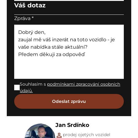
Váš dotaz
Zpráva
*
Souhlasím s
podmínkami zpracování osobních
údajů.
Jan Srdínko
prodej ojetých vozidel