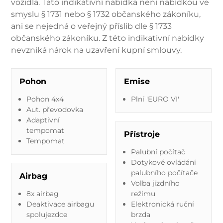
vozidla. Tato indikativní nabídka není nabídkou ve
smyslu § 1731 nebo § 1732 občanského zákoníku,
ani se nejedná o veřejný příslib dle § 1733
občanského zákoníku. Z této indikativní nabídky
nevzniká nárok na uzavření kupní smlouvy.
Pohon
Emise
Pohon 4x4
Plní 'EURO VI'
Aut. převodovka
Adaptivní
tempomat
Přístroje
Tempomat
Palubní počítač
Dotykové ovládání
palubního počítače
Airbag
Volba jízdního
8x airbag
režimu
Deaktivace airbagu
Elektronická ruční
spolujezdce
brzda