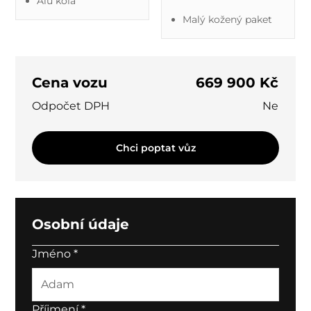
Alu kola
Malý kožený paket
Cena vozu
669 900 Kč
Odpočet DPH
Ne
Chci poptat vůz
Osobní údaje
Jméno
*
Příjmení
*