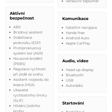
Venkovní teploměr
Aktivní
bezpečnost
Komunikace
ABS
Satelitní navigace
Brzdový asistent
Hands free
Stabilizace
Android Auto
podvozku (ESP)
Apple CarPlay
Protiprokluzový
systém kol (ASR)
Nouzové brzdění
Audio, video
(PEBS)
Regulace rychlosti
Head-up display
při jízdě ze svahu
Bluetooth
Asistent rozjezdu do
USB
kopce (HSA)
Autorádio
Ukazatel
rychlostního limitu
(SLIF)
Startování
Hlídání jízdního
pruhu
Bezklíčové