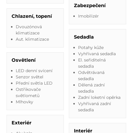
Zabezpečení
Chlazení, topení
Imobilizér
Dvouzónová
klimatizace
Sedadla
Aut. klimatizace
Potahy kůže
Vyhřívaná sedadla
Osvětlení
El. seřiditelná
sedadla
LED denní svícení
Odvětrávaná
Senzor světel
sedadla
Přední světla LED
Dělená zadní
Ostřikovače
sedadla
světlometů
Zadní loketní opěrka
Mlhovky
Vyhřívaná zadní
sedadla
Exteriér
Interiér