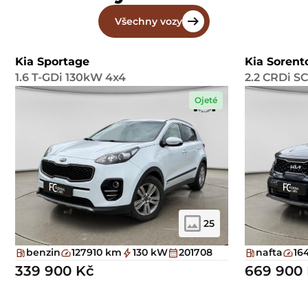
Všechny vozy
Kia Sportage
Kia Sorent
1.6 T-GDi 130kW 4x4
2.2 CRDi S
Ojeté
25
benzin
127910 km
130 kW
201708
nafta
16
339 900 Kč
669 900