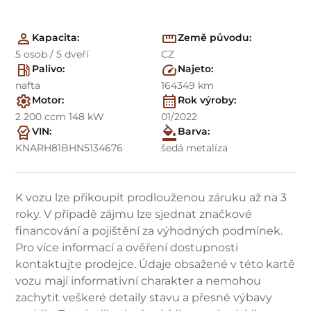
Kapacita:
Země původu:
5 osob / 5 dveří
CZ
Palivo:
Najeto:
nafta
164349 km
Motor:
Rok výroby:
2 200 ccm 148 kW
01/2022
VIN:
Barva:
KNARH81BHN5134676
šedá metalíza
K vozu lze přikoupit prodlouženou záruku až na 3
roky. V případě zájmu lze sjednat značkové
financování a pojištění za výhodných podmínek.
Pro více informací a ověření dostupnosti
kontaktujte prodejce. Údaje obsažené v této kartě
vozu mají informativní charakter a nemohou
zachytit veškeré detaily stavu a přesné výbavy