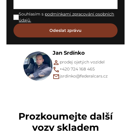
Souhlasím s
podmínkami zpracování osobních
údajů.
Jan Srdínko
prodej ojetých vozidel
+420 724 168 465
jsrdinko@federalcars.cz
Prozkoumejte další
vozy skladem