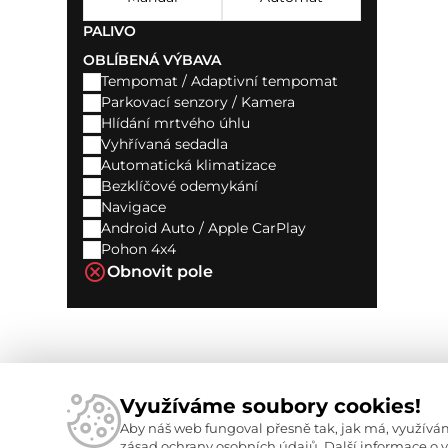
PALIVO
OBLÍBENÁ VÝBAVA
Tempomat / Adaptivní tempomat
Parkovací senzory / Kamera
Hlídání mrtvého úhlu
Vyhřívaná sedadla
Automatická klimatizace
Bezklíčové odemykání
Navigace
Android Auto / Apple CarPlay
Pohon 4x4
Obnovit pole
Využíváme soubory cookies!
Aby náš web fungoval přesně tak, jak má, využív
2026 Federal cars s.r.o.
zásad ochrany osobních údajů.
Další informace o 