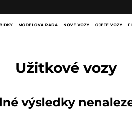
BÍDKY
MODELOVÁ ŘADA
NOVÉ VOZY
OJETÉ VOZY
F
Užitkové vozy
né výsledky nenalez