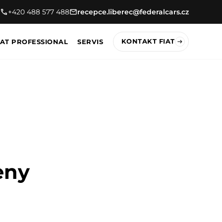
+420 488 577 488
recepce.liberec@federalcars.cz
KONTAKT FIAT
IAT PROFESSIONAL
SERVIS
eny