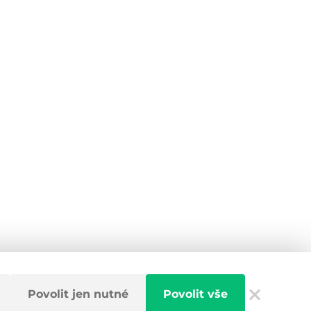
Povolit jen nutné
Povolit vše
 informace
Nastavení cookies
GDPR