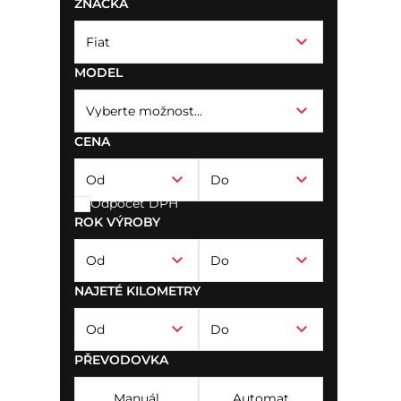
ZNAČKA
MODEL
CENA
Odpočet DPH
ROK VÝROBY
NAJETÉ KILOMETRY
PŘEVODOVKA
Manuál
Automat