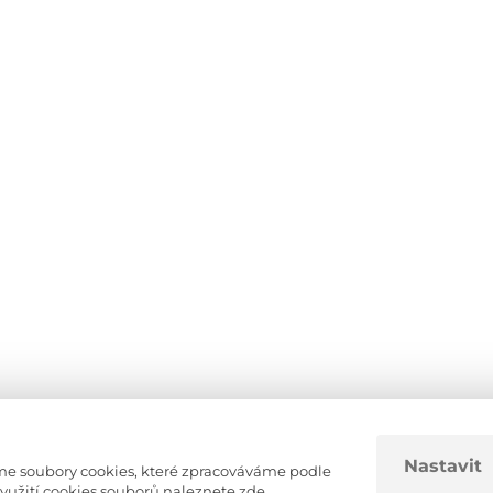
Nastavit
áme soubory cookies, které zpracováváme podle
Servis
Kontakt Fiat
Obchodní
využití cookies souborů naleznete zde
.