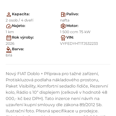
Kapacita:
Palivo:
2 osob / 4 dveří
nafta
Najeto:
Motor:
1 km
1 500 ccm 75 kW
Rok výroby:
VIN:
2026
VYFEDYHT1TJ532233
Barva:
bílá
Nový FIAT Doblo + Příprava pro tažné zařízení,
Protiskluzová podlaha nákladového prostoru,
Paket Visibility, Komfortní sedadlo řidiče, Rezervní
kolo, Rádio s 10“ displejem (celkově v hodnotě 48
000,- kč bez DPH). Tato inzerce není návrh na
uzavření kupní smlouvy dle zákona 89/2012 Sb.
Ilustrační foto. Přesná specifikace u prodejce.