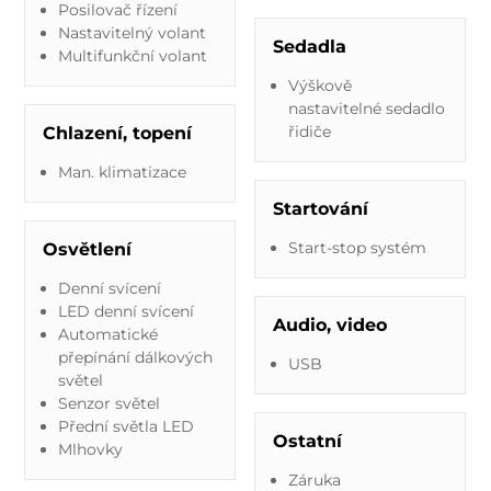
Posilovač řízení
Nastavitelný volant
Sedadla
Multifunkční volant
Výškově
nastavitelné sedadlo
řidiče
Chlazení, topení
Man. klimatizace
Startování
Start-stop systém
Osvětlení
Denní svícení
LED denní svícení
Audio, video
Automatické
přepínání dálkových
USB
světel
Senzor světel
Přední světla LED
Ostatní
Mlhovky
Záruka