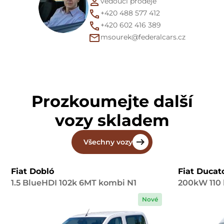
vedoucí prodeje
+420 488 577 412
+420 602 416 389
msourek@federalcars.cz
Prozkoumejte další
vozy skladem
Všechny vozy
Fiat Dobló
Fiat Ducat
1.5 BlueHDI 102k 6MT kombi N1
200kW 110 
Nové