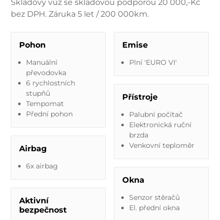
Skladový vůz se skladovou podporou 20 000,-Kč
bez DPH. Záruka 5 let / 200 000km.
Pohon
Emise
Manuální
Plní 'EURO VI'
převodovka
6 rychlostních
stupňů
Přístroje
Tempomat
Přední pohon
Palubní počítač
Elektronická ruční
brzda
Venkovní teploměr
Airbag
6x airbag
Okna
Senzor stěračů
Aktivní
El. přední okna
bezpečnost