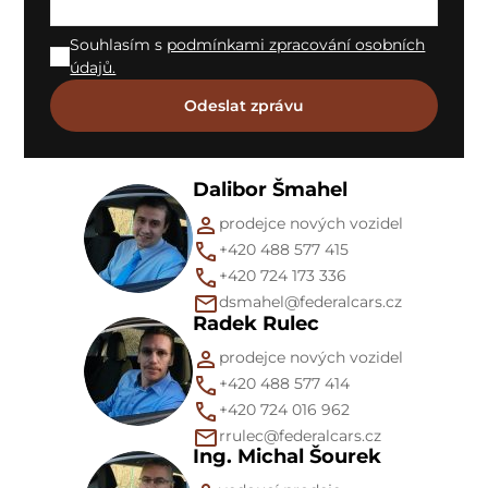
Souhlasím s
podmínkami zpracování osobních
údajů.
Dalibor Šmahel
prodejce nových vozidel
+420 488 577 415
+420 724 173 336
dsmahel@federalcars.cz
Radek Rulec
prodejce nových vozidel
+420 488 577 414
+420 724 016 962
rrulec@federalcars.cz
Ing. Michal Šourek