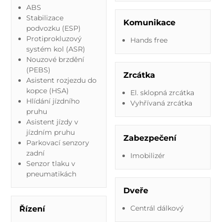
ABS
Stabilizace
Komunikace
podvozku (ESP)
Protiprokluzový
Hands free
systém kol (ASR)
Nouzové brzdění
(PEBS)
Zrcátka
Asistent rozjezdu do
kopce (HSA)
El. sklopná zrcátka
Hlídání jízdního
Vyhřívaná zrcátka
pruhu
Asistent jízdy v
jízdním pruhu
Zabezpečení
Parkovací senzory
zadní
Imobilizér
Senzor tlaku v
pneumatikách
Dveře
Centrál dálkový
Řízení