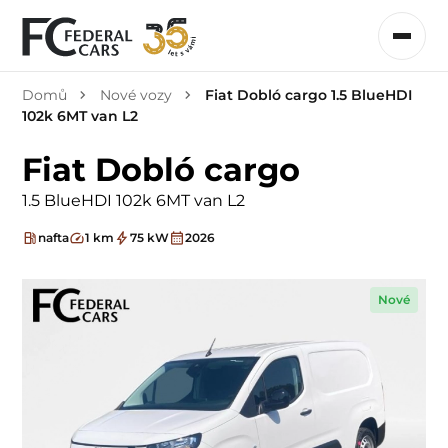
Domů
Nové vozy
Fiat Dobló cargo 1.5 BlueHDI
102k 6MT van L2
Fiat Dobló cargo
1.5 BlueHDI 102k 6MT van L2
nafta
1 km
75 kW
2026
Nové