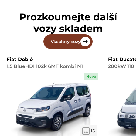
Prozkoumejte další
vozy skladem
Všechny vozy
Fiat Dobló
Fiat Ducat
1.5 BlueHDI 102k 6MT kombi N1
200kW 110 
Nové
15