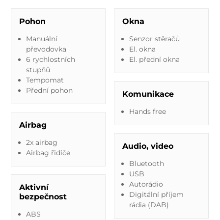
Pohon
Okna
Manuální
Senzor stěračů
převodovka
El. okna
6 rychlostních
El. přední okna
stupňů
Tempomat
Přední pohon
Komunikace
Hands free
Airbag
2x airbag
Audio, video
Airbag řidiče
Bluetooth
USB
Autorádio
Aktivní
Digitální příjem
bezpečnost
rádia (DAB)
ABS