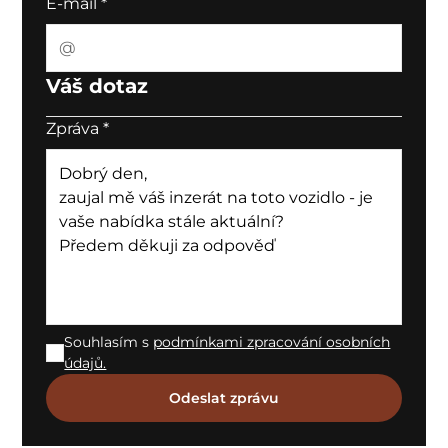
E-mail
*
Váš dotaz
Zpráva
*
Souhlasím s
podmínkami zpracování osobních
údajů.