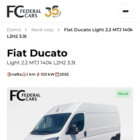
Domů
Nové vozy
Fiat Ducato Light 2.2 MTJ 140k
L2H2 3.3t
Fiat Ducato
Light 2.2 MTJ 140k L2H2 3.3t
nafta
1 km
103 kW
2025
Nové