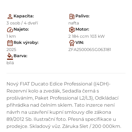
Kapacita:
Palivo:
3 osob / 4 dveří
nafta
Najeto:
Motor:
1 km
2 184 ccm 103 kW
Rok výroby:
VIN:
2025
ZFA250006SG063181
Barva:
bílá
Nový FIAT Ducato Edice Professional ((4DH)-
Rezervní kolo a zvedák, Sedadla černá s
prošíváním, Paket Professional L2/L3), Odkládací
přihrádka nad čelním sklem. Tato inzerce není
návrh na uzavření kupní smlouvy dle zákona
89/2012 Sb. Ilustrační foto. Přesná specifikace u
prodejce. Skladový vůz. Záruka 5let / 200 000km.