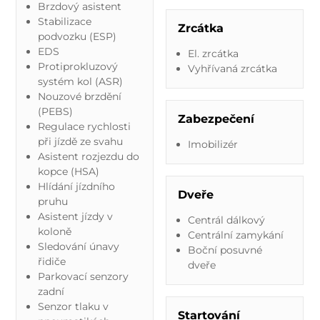
Brzdový asistent
Stabilizace
Zrcátka
podvozku (ESP)
EDS
El. zrcátka
Protiprokluzový
Vyhřívaná zrcátka
systém kol (ASR)
Nouzové brzdění
(PEBS)
Zabezpečení
Regulace rychlosti
při jízdě ze svahu
Imobilizér
Asistent rozjezdu do
kopce (HSA)
Hlídání jízdního
Dveře
pruhu
Asistent jízdy v
Centrál dálkový
koloně
Centrální zamykání
Sledování únavy
Boční posuvné
řidiče
dveře
Parkovací senzory
zadní
Senzor tlaku v
Startování