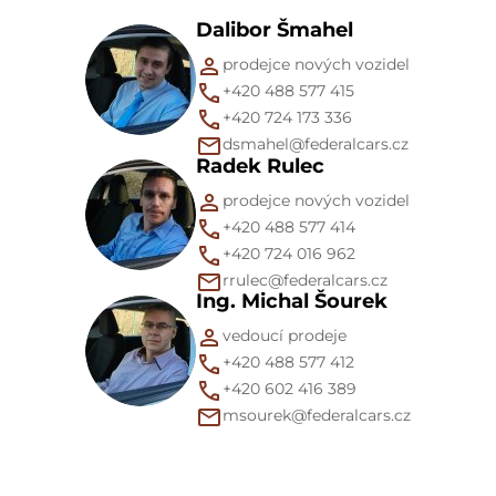
Dalibor Šmahel
prodejce nových vozidel
+420 488 577 415
+420 724 173 336
dsmahel@federalcars.cz
Radek Rulec
prodejce nových vozidel
+420 488 577 414
+420 724 016 962
rrulec@federalcars.cz
Ing. Michal Šourek
vedoucí prodeje
+420 488 577 412
+420 602 416 389
msourek@federalcars.cz